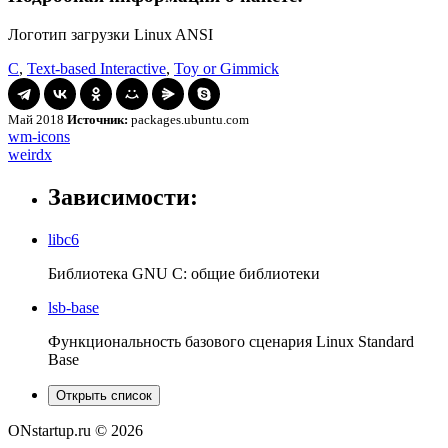
Логотип загрузки Linux ANSI
C
,
Text-based Interactive
,
Toy or Gimmick
Май 2018
Источник:
packages.ubuntu.com
Навигация
wm-
wm-icons
icons
weirdx
weirdx
по
записям
Зависимости:
libc6
Библиотека GNU C: общие библиотеки
lsb-base
Функциональность базового сценария Linux Standard
Base
Открыть список
ONstartup.ru © 2026