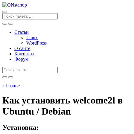
Перейти
к
содержанию
Поиск
для
Статьи
Linux
WordPress
О сайте
Контакты
Форум
Поиск
для
»
Разное
Как установить welcome2l в
Ubuntu / Debian
Установка: