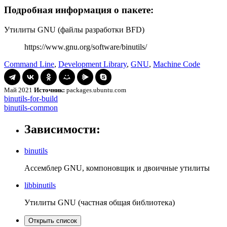
Подробная информация о пакете:
Утилиты GNU (файлы разработки BFD)
https://www.gnu.org/software/binutils/
Command Line
,
Development Library
,
GNU
,
Machine Code
Май 2021
Источник:
packages.ubuntu.com
Навигация
binutils-
binutils-for-build
for-
binutils-
binutils-common
по
build
common
записям
Зависимости:
binutils
Ассемблер GNU, компоновщик и двоичные утилиты
libbinutils
Утилиты GNU (частная общая библиотека)
Открыть список