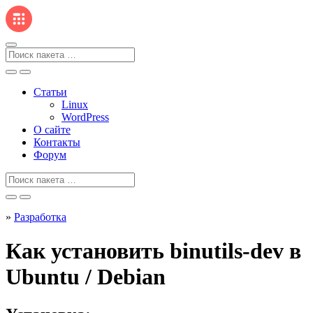
Перейти
к
содержанию
Поиск
для
Статьи
Linux
WordPress
О сайте
Контакты
Форум
Поиск
для
»
Разработка
Как установить binutils-dev в
Ubuntu / Debian