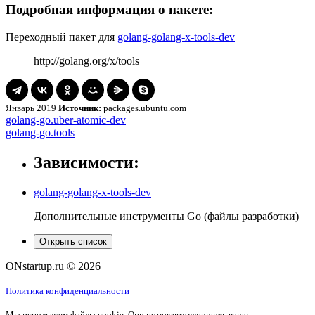
Подробная информация о пакете:
Переходный пакет для
golang-golang-x-tools-dev
http://golang.org/x/tools
Январь 2019
Источник:
packages.ubuntu.com
Навигация
golang-
golang-go.uber-atomic-dev
go.uber-
golang-
golang-go.tools
по
atomic-
go.tools
записям
dev
Зависимости:
golang-golang-x-tools-dev
Дополнительные инструменты Go (файлы разработки)
Открыть список
ONstartup.ru © 2026
Политика конфиденциальности
Мы используем файлы cookie. Они помогают улучшить ваше