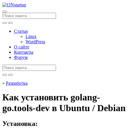
Перейти
к
содержанию
Поиск
для
Статьи
Linux
WordPress
О сайте
Контакты
Форум
Поиск
для
»
Разработка
Как установить golang-
go.tools-dev в Ubuntu / Debian
Установка: