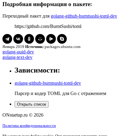
Подробная информация о пакете:
Переходный пакет для
golang-github-burntsushi-toml-dev
https://github.com/BurntSushi/toml
Январь 2019
Источник:
packages.ubuntu.com
Навигация
golang-
golang-uuid-dev
uuid-
golang-
golang-text-dev
по
dev
text-
записям
dev
Зависимости:
golang-github-burntsushi-toml-dev
Парсер и кодер TOML для Go с отражением
Открыть список
ONstartup.ru © 2026
Политика конфиденциальности
Мы используем файлы cookie. Они помогают улучшить ваше