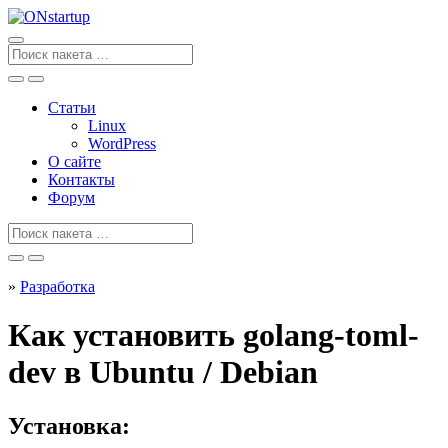
Перейти
к
содержанию
Поиск
для
Статьи
Linux
WordPress
О сайте
Контакты
Форум
Поиск
для
»
Разработка
Как установить golang-toml-
dev в Ubuntu / Debian
Установка: