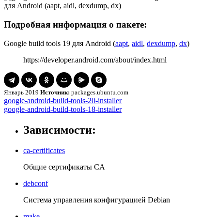
Подробная информация о пакете:
Google build tools 19 для Android (
aapt
,
aidl
,
dexdump
,
dx
)
https://developer.android.com/about/index.html
Январь 2019
Источник:
packages.ubuntu.com
Навигация
google-
google-android-build-tools-20-installer
android-
google-
google-android-build-tools-18-installer
по
build-
android-
записям
tools-
build-
Зависимости:
20-
tools-
installer
18-
ca-certificates
installer
Общие сертификаты CA
debconf
Система управления конфигурацией Debian
make