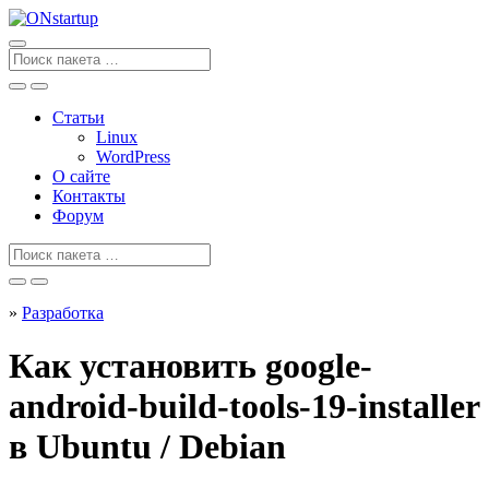
Перейти
к
содержанию
Поиск
для
Статьи
Linux
WordPress
О сайте
Контакты
Форум
Поиск
для
»
Разработка
Как установить google-
android-build-tools-19-installer
в Ubuntu / Debian