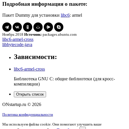
Подробная информация о пакете:
Пакет Dummy для установки
libc6
: armel
Ноябрь 2018
Источник:
packages.ubuntu.com
Навигация
libc6-
libc6-armel-cross
armel-
libbytecode-
libbytecode-java
по
cross
java
записям
Зависимости:
libc6-armel-cross
Библиотека GNU C: общие библиотеки (для кросс-
компиляции)
Открыть список
ONstartup.ru © 2026
Политика конфиденциальности
Мы используем файлы cookie. Они помогают улучшить ваше