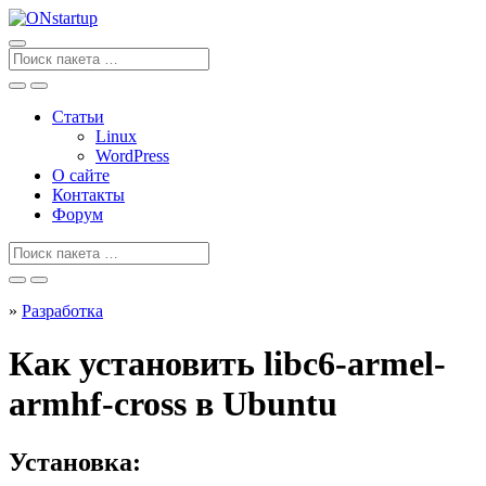
Перейти
к
содержанию
Поиск
для
Статьи
Linux
WordPress
О сайте
Контакты
Форум
Поиск
для
»
Разработка
Как установить libc6-armel-
armhf-cross в Ubuntu
Установка: