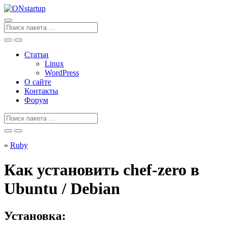
Перейти
к
содержанию
Поиск
для
Статьи
Linux
WordPress
О сайте
Контакты
Форум
Поиск
для
»
Ruby
Как установить chef-zero в
Ubuntu / Debian
Установка: