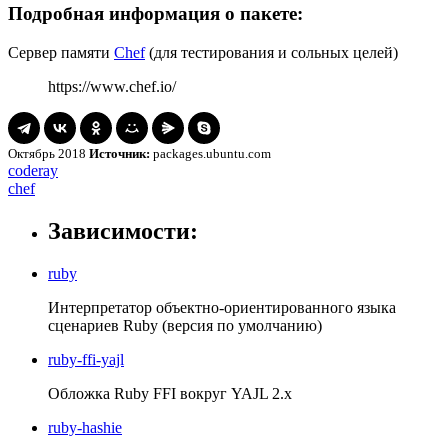
Подробная информация о пакете:
Сервер памяти
Chef
(для тестирования и сольных целей)
https://www.chef.io/
Октябрь 2018
Источник:
packages.ubuntu.com
Навигация
coderay
coderay
chef
chef
по
записям
Зависимости:
ruby
Интерпретатор объектно-ориентированного языка
сценариев Ruby (версия по умолчанию)
ruby-ffi-yajl
Обложка Ruby FFI вокруг YAJL 2.x
ruby-hashie