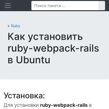
Перейти
Пои
к
содержанию
»
Ruby
Как установить
ruby-webpack-rails
в Ubuntu
Установка:
Для установки
ruby-webpack-rails
в