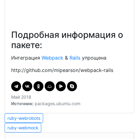
Подробная информация о
пакете:
Интеграция
Webpack
&
Rails
упрощена
http://github.com/mipearson/webpack-rails
Май 2018
Источник:
packages.ubuntu.com
Навигация
ruby-
ruby-webrobots
webrobots
ruby-
по
ruby-webmock
webmock