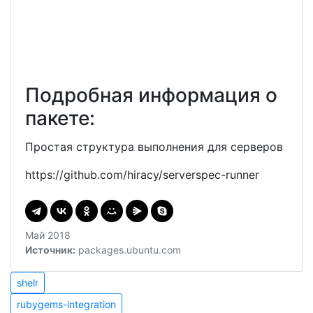
Подробная информация о
пакете:
Простая структура выполнения для серверов
https://github.com/hiracy/serverspec-runner
Май 2018
Источник:
packages.ubuntu.com
Навигация
shelr
shelr
rubygems-
по
rubygems-integration