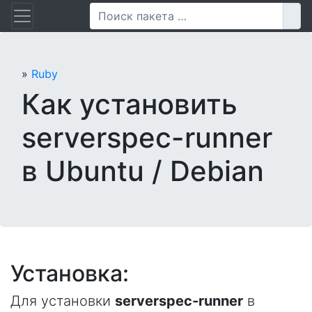
Перейти
Пои
к
содержанию
»
Ruby
Как установить
serverspec-runner
в Ubuntu / Debian
Установка:
Для установки
serverspec-runner
в