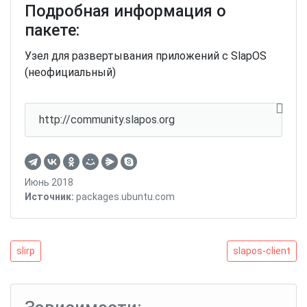
Подробная информация о
пакете:
Узел для развертывания приложений с SlapOS
(неофициальный)
http://community.slapos.org
Июнь 2018
Источник:
packages.ubuntu.com
Навигация
slirp
slapos-
slirp
slapos-client
client
по
записям