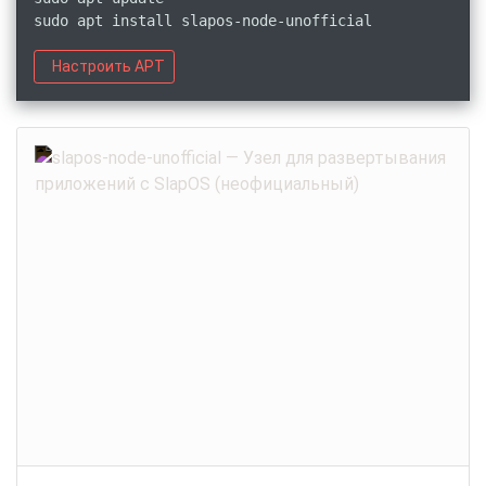
sudo apt install slapos-node-unofficial
Настроить APT