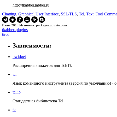
http://tkabber.jabber.ru
Chatting
,
Graphical User Interface
,
SSL/TLS
,
Tcl
,
Text
,
Tool Comma
Июнь 2018
Источник:
packages.ubuntu.com
Навигация
tkabber-
tkabber-plugins
plugins
tircd
tircd
по
записям
Зависимости:
bwidget
Расширения виджетов для Tcl/Tk
tcl
Язык командного инструмента (версия по умолчанию) - 
tcllib
Стандартная библиотека Tcl
tk