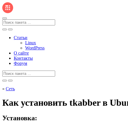
Перейти
к
содержанию
Поиск
для
Статьи
Linux
WordPress
О сайте
Контакты
Форум
Поиск
для
»
Сеть
Как установить tkabber в Ubun
Установка: