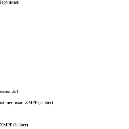
Терминал
:
ommends]
XMPP (Jabber)