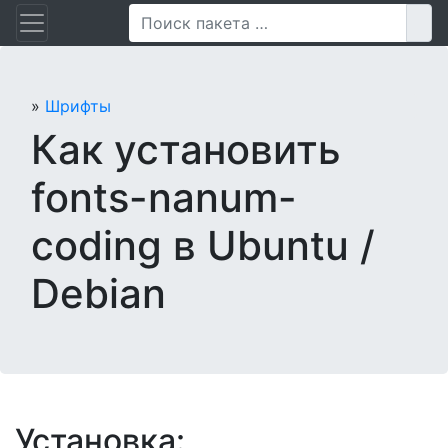
Перейти
Пои
к
содержанию
»
Шрифты
Как установить
fonts-nanum-
coding в Ubuntu /
Debian
Установка: