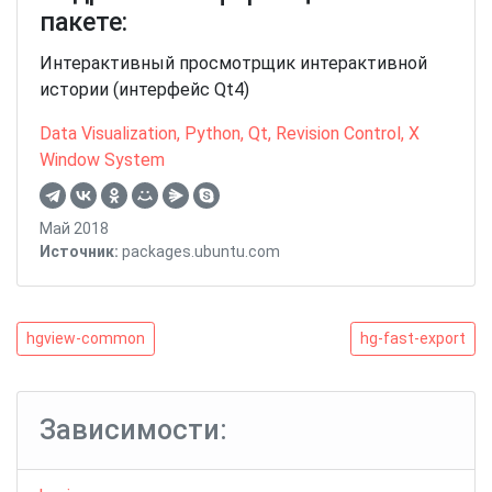
пакете:
Интерактивный просмотрщик интерактивной
истории (интерфейс Qt4)
Data Visualization
,
Python
,
Qt
,
Revision Control
,
X
Window System
Май 2018
Источник:
packages.ubuntu.com
Навигация
hgview-
hg-
hgview-common
hg-fast-export
common
fast-
по
export
записям
Зависимости: