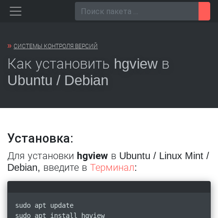
Перейти
Пои
к
содержанию
»
СИСТЕМЫ КОНТРОЛЯ ВЕРСИЙ
Как установить hgview в
Ubuntu / Debian
Установка:
hgview
Для установки
в Ubuntu / Linux Mint /
Debian, введите в
Терминал
:
sudo apt update
sudo apt install hgview