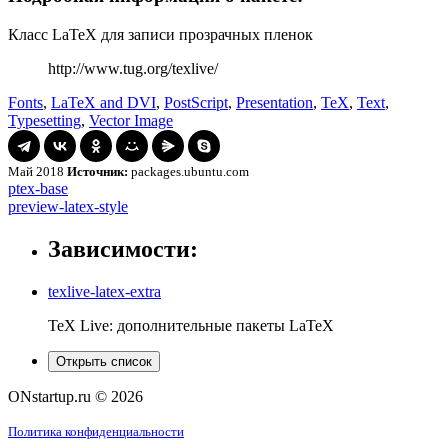
Класс LaTeX для записи прозрачных пленок
http://www.tug.org/texlive/
Fonts
,
LaTeX and DVI
,
PostScript
,
Presentation
,
TeX
,
Text
,
Typesetting
,
Vector Image
Май 2018
Источник:
packages.ubuntu.com
Навигация
ptex-
ptex-base
base
preview-
preview-latex-style
по
latex-
записям
style
Зависимости:
texlive-latex-extra
TeX Live: дополнительные пакеты LaTeX
Открыть список
ONstartup.ru © 2026
Политика конфиденциальности