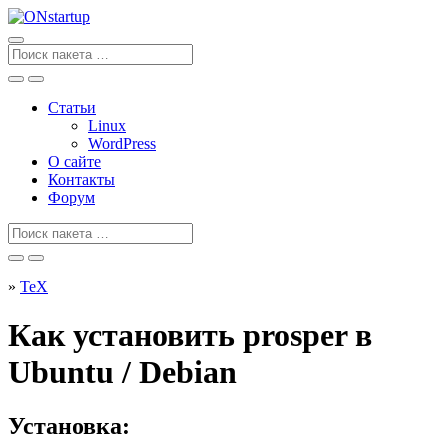
Перейти
к
содержанию
Поиск
для
Статьи
Linux
WordPress
О сайте
Контакты
Форум
Поиск
для
»
TeX
Как установить prosper в
Ubuntu / Debian
Установка: