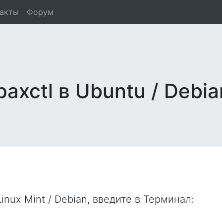
такты
Форум
axctl в Ubuntu / Debia
inux Mint / Debian, введите в
Терминал
: