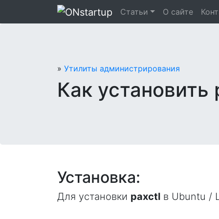
Перейти
Статьи
О сайте
Кон
к
содержанию
»
Утилиты администрирования
Как установить p
Установка:
Для установки
paxctl
в Ubuntu / L