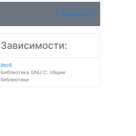
Настроить APT
Зависимости:
libc6
Библиотека GNU C: общие
библиотеки