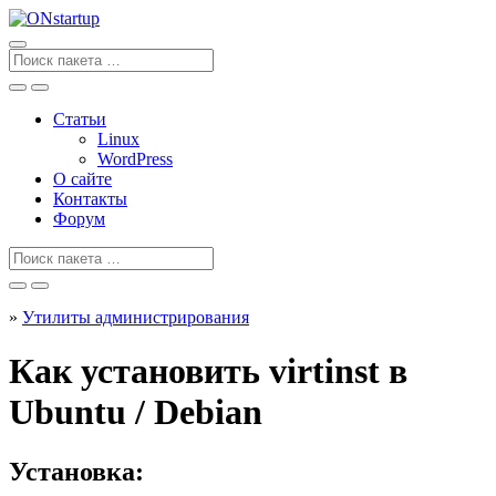
Перейти
к
содержанию
Поиск
для
Статьи
Linux
WordPress
О сайте
Контакты
Форум
Поиск
для
»
Утилиты администрирования
Как установить virtinst в
Ubuntu / Debian
Установка: