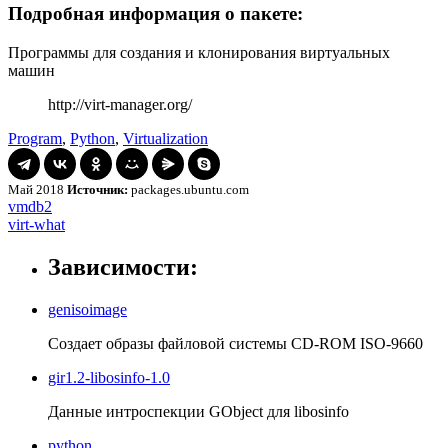
Подробная информация о пакете:
Программы для создания и клонирования виртуальных
машин
http://virt-manager.org/
Program
,
Python
,
Virtualization
Май 2018
Источник:
packages.ubuntu.com
Навигация
vmdb2
vmdb2
virt-
virt-what
по
what
записям
Зависимости:
genisoimage
Создает образы файловой системы CD-ROM ISO-9660
gir1.2-libosinfo-1.0
Данные интроспекции GObject для libosinfo
python