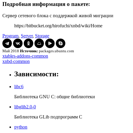
Подробная информация о пакете:
Сервер сетевого блока с поддержкой живой миграции
https://bitbucket.org/hirofuchi/xnbd/wiki/Home
Program
,
Server
,
Storage
Май 2018
Источник:
packages.ubuntu.com
Навигация
xtables-
xtables-addons-common
addons-
xnbd-
xnbd-common
по
common
common
записям
Зависимости:
libc6
Библиотека GNU C: общие библиотеки
libglib2.0-0
Библиотека GLib подпрограмм C
python