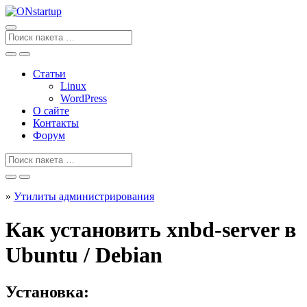
Перейти
к
содержанию
Поиск
для
Статьи
Linux
WordPress
О сайте
Контакты
Форум
Поиск
для
»
Утилиты администрирования
Как установить xnbd-server в
Ubuntu / Debian
Установка: