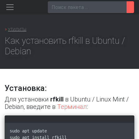
Перейти
Пои
к
содержанию
»
УТИЛИТЫ
Как установить rfkill в Ubuntu /
Debian
Установка:
Для установки
rfkill
в Ubuntu / Linux Mint /
Debian, введите в
Терминал
:
sudo apt update
sudo apt install rfkill