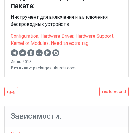
пакете:
Инструмент для включения и выключения
беспроводных устройств
Configuration
,
Hardware Driver
,
Hardware Support
,
Kernel or Modules
,
Need an extra tag
Июль 2018
Источник:
packages.ubuntu.com
Навигация
rgxg
restorecond
rgxg
restorecond
по
записям
Зависимости: