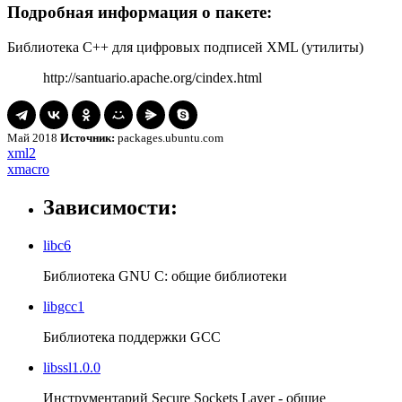
Подробная информация о пакете:
Библиотека C++ для цифровых подписей XML (утилиты)
http://santuario.apache.org/cindex.html
Май 2018
Источник:
packages.ubuntu.com
Навигация
xml2
xml2
xmacro
xmacro
по
записям
Зависимости:
libc6
Библиотека GNU C: общие библиотеки
libgcc1
Библиотека поддержки GCC
libssl1.0.0
Инструментарий Secure Sockets Layer - общие