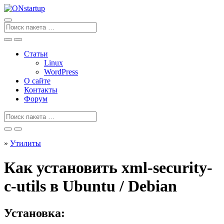
Перейти
к
содержанию
Поиск
для
Статьи
Linux
WordPress
О сайте
Контакты
Форум
Поиск
для
»
Утилиты
Как установить xml-security-
c-utils в Ubuntu / Debian
Установка: