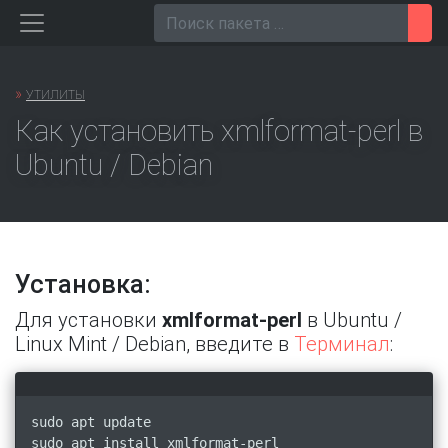
Перейти
Пои
к
содержанию
»
УТИЛИТЫ
Как установить xmlformat-perl в
Ubuntu / Debian
Установка:
Для установки
xmlformat-perl
в Ubuntu /
Linux Mint / Debian, введите в
Терминал
:
sudo apt update
sudo apt install xmlformat-perl