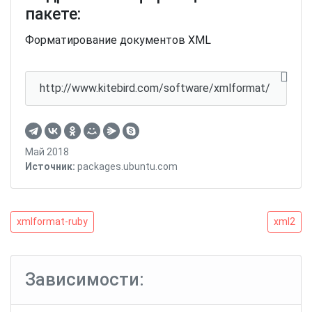
пакете:
Форматирование документов XML
http://www.kitebird.com/software/xmlformat/
Май 2018
Источник:
packages.ubuntu.com
Навигация
xmlformat-
xml2
xmlformat-ruby
xml2
ruby
по
записям
Зависимости: