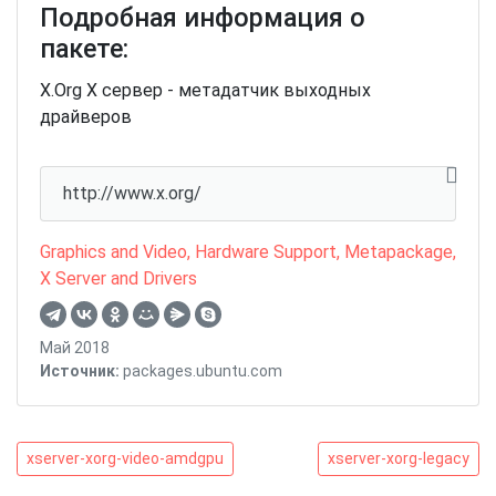
Подробная информация о
пакете:
X.Org X сервер - метадатчик выходных
драйверов
http://www.x.org/
Graphics and Video
,
Hardware Support
,
Metapackage
,
X Server and Drivers
Май 2018
Источник:
packages.ubuntu.com
Навигация
xserver-
xserver-
xserver-xorg-video-amdgpu
xserver-xorg-legacy
xorg-
xorg-
по