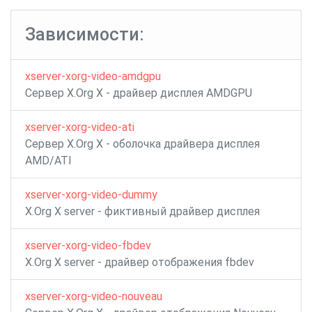
video-
legacy
записям
amdgpu
Зависимости:
xserver-xorg-video-amdgpu
Сервер X.Org X - драйвер дисплея AMDGPU
xserver-xorg-video-ati
Сервер X.Org X - оболочка драйвера дисплея
AMD/ATI
xserver-xorg-video-dummy
X.Org X server - фиктивный драйвер дисплея
xserver-xorg-video-fbdev
X.Org X server - драйвер отображения fbdev
xserver-xorg-video-nouveau