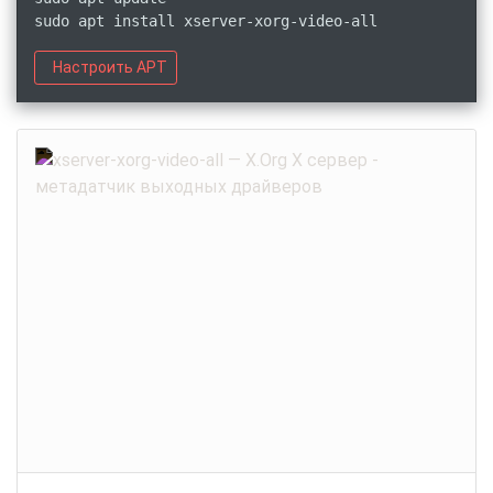
sudo apt install xserver-xorg-video-all
Настроить APT