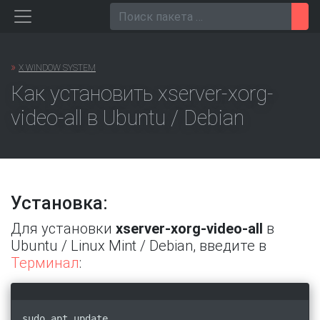
Перейти
Пои
к
содержанию
»
X WINDOW SYSTEM
Как установить xserver-xorg-
video-all в Ubuntu / Debian
Установка:
Для установки
xserver-xorg-video-all
в
Ubuntu / Linux Mint / Debian, введите в
Терминал
:
sudo apt update