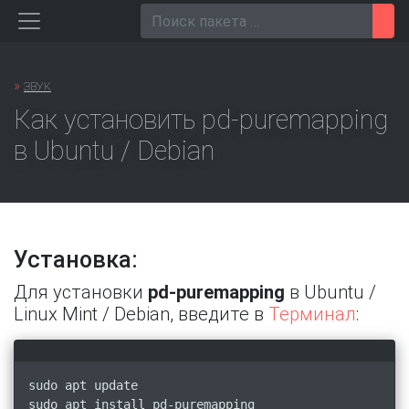
Перейти
Пои
к
содержанию
»
ЗВУК
Как установить pd-puremapping
в Ubuntu / Debian
Установка:
Для установки
pd-puremapping
в Ubuntu /
Linux Mint / Debian, введите в
Терминал
:
sudo apt update
sudo apt install pd-puremapping