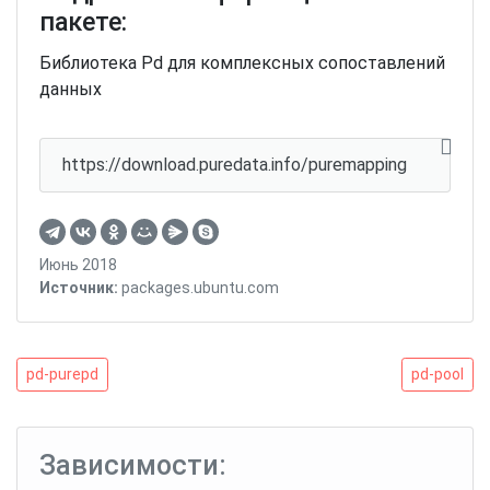
пакете:
Библиотека Pd для комплексных сопоставлений
данных
https://download.puredata.info/puremapping
Июнь 2018
Источник:
packages.ubuntu.com
Навигация
pd-
pd-
pd-purepd
pd-pool
purepd
pool
по
записям
Зависимости: