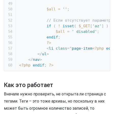
$all
=
''
;
// Если отсутствует параметр 
if
(
!
isset
(
$_GET
[
'az'
]
)
)
$all
=
' disabled'
;
endif
;
?>
<
li
class
=
"
page-item
<?php
ech
</
ul
>
</
nav
>
<?php
endif
;
?>
Как это работает
Вначале нужно проверить, не открыта ли страница с
тегами. Теги – это тоже архивы, но поскольку в них
может быть огромное количество записей, то