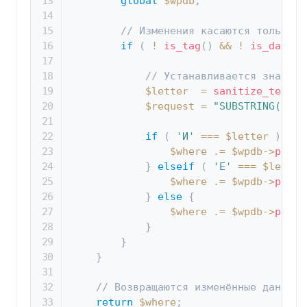
global
$wpdb
;
// Изменения касаются только с
if
(
!
is_tag
(
)
&&
!
is_date
(
)
// Устанавливается значени
$letter
=
sanitize_text_f
$request
=
"SUBSTRING( 
{
$w
if
(
'И'
===
$letter
)
{
$where
.=
$wpdb
->
prepa
}
elseif
(
'Е'
===
$letter
$where
.=
$wpdb
->
prepa
}
else
{
$where
.=
$wpdb
->
prepa
}
}
}
// Возвращаются изменённые данные.
return
$where
;