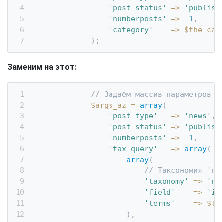
'post_status'
=>
'publish
'numberposts'
=>
-
1
,
'category'
=>
$the_cat
)
;
Заменим на этот:
// Задаём массив параметров д
$args_az
=
array
(
'post_type'
=>
'news'
,
'post_status'
=>
'publish
'numberposts'
=>
-
1
,
'tax_query'
=>
array
(
array
(
// Таксономия 'ne
'taxonomy'
=>
'ne
'field'
=>
'id
'terms'
=>
$th
)
,