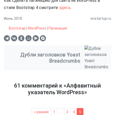
Как сделать пагинацию для сайта на WordPress в
стиле Bootstrap 4 смотрите
здесь
.
Июнь 2018
onstartup.ru
Bootstrap
|
WordPress
|
Пагинация
Метки:
Дубли заголовков Yoast
Breadcrumbs
61 комментарий к «
Алфавитный
указатель WordPress
»
Навигация
« ранние
1
…
3
4
5