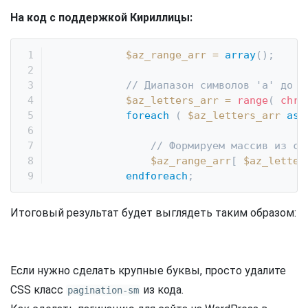
На код с поддержкой Кириллицы:
$az_range_arr
=
array
(
)
;
// Диапазон символов 'а' до '
$az_letters_arr
=
range
(
chr
(
foreach
(
$az_letters_arr
as
// Формируем массив из сп
$az_range_arr
[
$az_letter
endforeach
;
Итоговый результат будет выглядеть таким образом:
Если нужно сделать крупные буквы, просто удалите
CSS класс
из кода.
pagination-sm