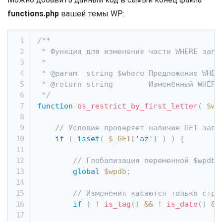
functions.php
вашей темы WP:
/**

 * Функция для изменения части WHERE запро
 *

 * @param  string $where Предложение WHERE
 * @return string        Изменённый WHERE 
 */
function
os_restrict_by_first_letter
(
$wh
// Условие проверяет наличие GET запр
if
(
isset
(
$_GET
[
'az'
]
)
)
{
// Глобализация переменной $wpdb.
global
$wpdb
;
// Изменения касаются только стра
if
(
!
is_tag
(
)
&&
!
is_date
(
)
&&