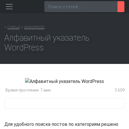
Перейти
Пои
к
содержанию
»
»
СТАТЬИ
WORDPRESS
Алфавитный указатель
WordPress
Время прочтения: 7 мин.
3 609
Для удобного поиска постов по категориям решено