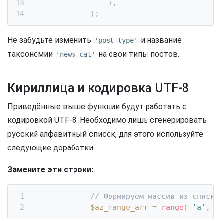
)
,
)
;
Не забудьте изменить
и название
'post_type'
таксономии
на свои типы постов.
'news_cat'
Кириллица и кодировка UTF-8
Приведённые выше функции будут работать с
кодировкой UTF-8. Необходимо лишь сгенерировать
русский алфавитный список, для этого используйте
следующие доработки.
Замените эти строки:
// Формируем массив из списка
$az_range_arr
=
range
(
'a'
,
'