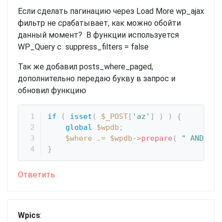
Если сделать пагинацию через Load More wp_ajax
фильтр не срабатывает, как можно обойти
данный момент? В функции используется
WP_Query с suppress_filters = false
Так же добавил posts_where_paged,
дополнительно передаю букву в запрос и
обновил функцию
if
(
isset
(
$_POST
[
'az'
]
)
)
{
global
$wpdb
;
$where
.=
$wpdb
->
prepare
(
" AND SUB
}
Ответить
Wpics
: