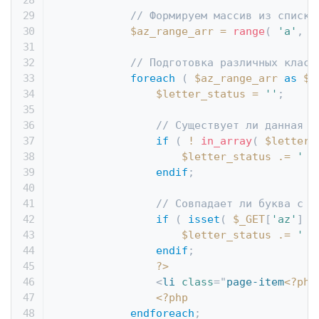
// Формируем массив из списка
$az_range_arr
=
range
(
'a'
,
'
// Подготовка различных класс
foreach
(
$az_range_arr
as
$l
$letter_status
=
''
;
// Существует ли данная б
if
(
!
in_array
(
$letter
,
$letter_status
.=
' d
endif
;
// Совпадает ли буква с т
if
(
isset
(
$_GET
[
'az'
]
)
$letter_status
.=
' a
endif
;
?>
<
li
class
=
"
page-item
<?php
<?php
endforeach
;