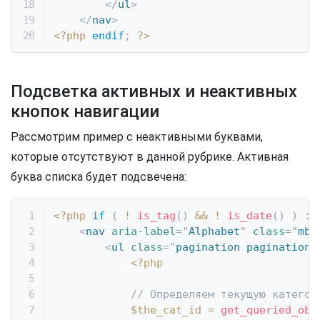
</
ul
>
</
nav
>
<?php
endif
;
?>
Подсветка активных и неактивных
кнопок навигации
Рассмотрим пример с неактивными буквами,
которые отсутствуют в данной рубрике. Активная
буква списка будет подсвечена:
<?php
if
(
!
is_tag
(
)
&&
!
is_date
(
)
)
:
<
nav
aria-label
=
"
Alphabet
"
class
=
"
mb-
<
ul
class
=
"
pagination pagination-
<?php
// Определяем текущую категор
$the_cat_id
=
get_queried_obj