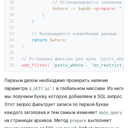
// Устанавливается значение и
$where
.=
$wpdb
->
prepare
(
" A
}
}
// Возвращаются изменённые данные.
return
$where
;
}
// Установка фильтра для хука 'posts_wher
add_filter
(
'posts_where'
,
'os_restrict_b
Первым делом необходимо проверить наличие
параметра
в глобальном массиве. Из него
$_GET['az']
мы получаем букву, которую добавляем в SQL запрос.
Этот запрос фильтрует записи по первой букве
каждого заголовка и тем самым изменяет
main_query
на страницах архивов. Метод
выполняет
prepare