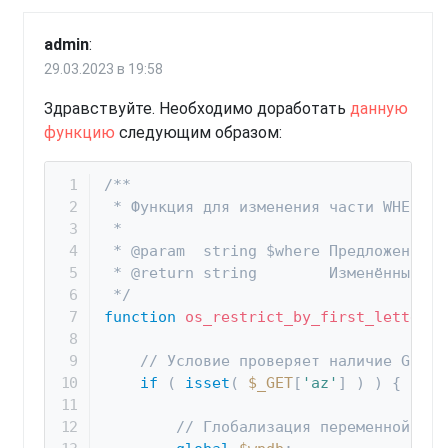
admin
:
29.03.2023 в 19:58
Здравствуйте. Необходимо доработать
данную
функцию
следующим образом:
/**

 * Функция для изменения части WHERE за
 *

 * @param  string $where Предложение W
 * @return string        Изменённый WHE
 */
function
os_restrict_by_first_letter
(
// Условие проверяет наличие GET з
if
(
isset
(
$_GET
[
'az'
]
)
)
{
// Глобализация переменной $wp