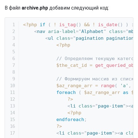
В файл
archive.php
добавим следующий код:
<?php
if
(
!
is_tag
(
)
&&
!
is_date
(
)
)
:
<
nav
aria-label
=
"
Alphabet
"
class
=
"
mb-
<
ul
class
=
"
pagination pagination-
<?php
// Определяем текущую категор
$the_cat_id
=
get_queried_obj
// Формируем массив из списка
$az_range_arr
=
range
(
'a'
,
'
foreach
(
$az_range_arr
as
$l
?>
<
li
class
=
"
page-item
"
>
<
a
<?php
endforeach
;
?>
<
li
class
=
"
page-item
"
>
<
a
clas