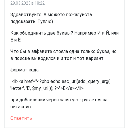
29.03.2023 в 18:22
Здравствуйте. А можете пожалуйста
подсказать. Туплю)
Как объединить две буквы? Например И и Й, или
Е и Ё
Что бы в алфавите стояла одна только буква, но
в поиске выводился и и тот и тот вариант
формат кода:
<li><a href="<?php echo esc_url(add_query_arg(
'letter', 'Е', $my_url )); ?>">Е</a></li>
при добавлении через запятую - ругается на
ситаксис
Ответить