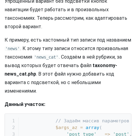
Упрощённый вариант без подсветки кнопок
навигации будет работать и в произвольных
таксономиях. Теперь рассмотрим, как адаптировать
второй вариант.
К примеру, есть кастомный тип записи под названием
. К этому типу записи относится произвольная
'news'
таксономия
. Создаём в ней рубрики, за
'news_cat'
вывод которых будет отвечать файл
taxonomy-
news_cat.php
. В этот файл нужно добавить код
варианта с подсветкой, но с небольшими
изменениями.
Данный участок:
// Задаём массив параметров д
$args_az
=
array
(
'post_type'
=>
'post'
,