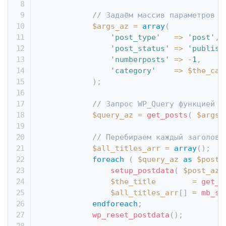
// Задаём массив параметров д
$args_az
=
array
(
'post_type'
=>
'post'
,
'post_status'
=>
'publish
'numberposts'
=>
-
1
,
'category'
=>
$the_cat
)
;
// Запрос WP_Query функцией g
$query_az
=
get_posts
(
$args_
// Перебираем каждый заголово
$all_titles_arr
=
array
(
)
;
foreach
(
$query_az
as
$post_
setup_postdata
(
$post_az
$the_title
=
get_t
$all_titles_arr
[
]
=
mb_st
endforeach
;
wp_reset_postdata
(
)
;