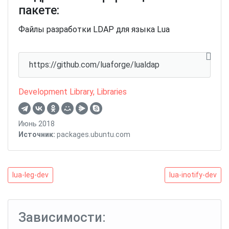
пакете:
Файлы разработки LDAP для языка Lua
https://github.com/luaforge/lualdap
Development Library
,
Libraries
Июнь 2018
Источник:
packages.ubuntu.com
Навигация
lua-
lua-
lua-leg-dev
lua-inotify-dev
leg-
inotify-
по
dev
dev
записям
Зависимости: