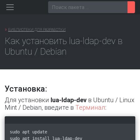
Перейти
Пои
к
содержанию
»
БИБЛИОТЕКИ ДЛЯ РАЗРАБОТКИ
Как установить lua-ldap-dev в
Ubuntu / Debian
Установка:
Для установки
lua-ldap-dev
в Ubuntu / Linux
Mint / Debian, введите в
Терминал
:
sudo apt update
sudo apt install lua-ldap-dev