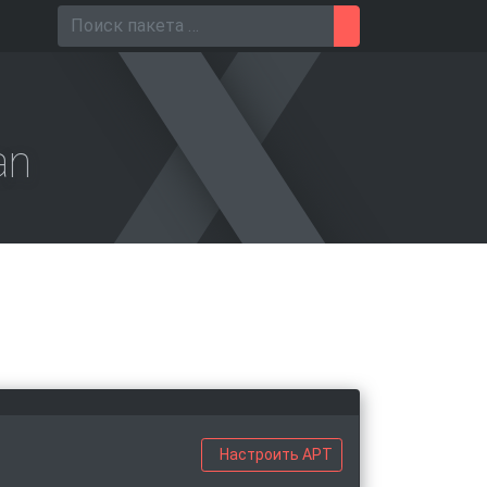
Поиск для
an
Настроить APT