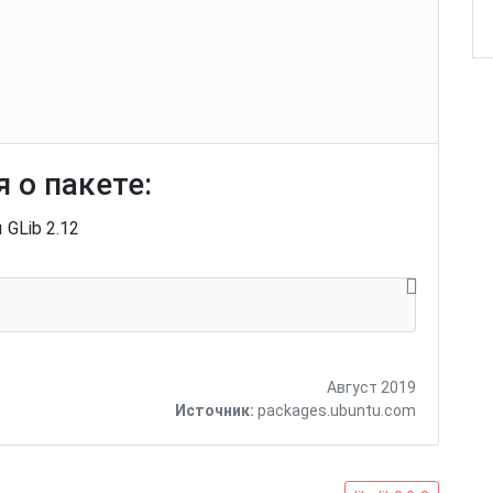
 о пакете:
GLib 2.12
Август 2019
Источник:
packages.ubuntu.com
libglib2.0-