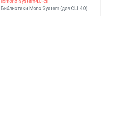
libmono-system4.0-cil
Библиотеки Mono System (для CLI 4.0)