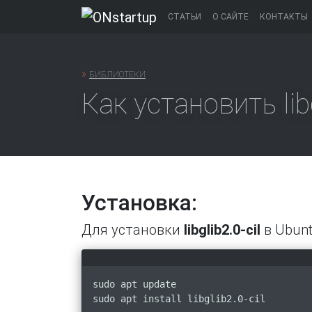
Перейти
СТАТЬИ
О САЙТЕ
КОНТАКТЫ
к
содержанию
»
БИБЛИОТЕКИ
Как установить libg
Установка:
Для установки
libglib2.0-cil
в Ubunt
sudo apt update
sudo apt install libglib2.0-cil