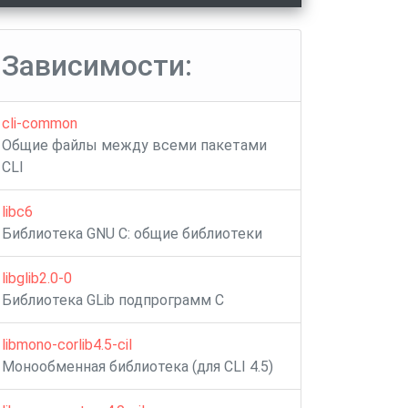
Зависимости:
cli-common
Общие файлы между всеми пакетами
CLI
libc6
Библиотека GNU C: общие библиотеки
libglib2.0-0
Библиотека GLib подпрограмм C
libmono-corlib4.5-cil
Монообменная библиотека (для CLI 4.5)