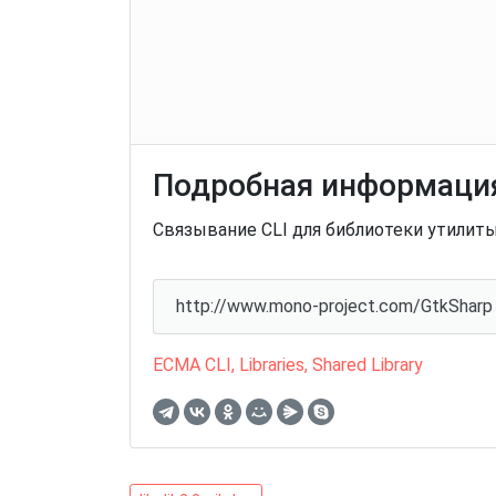
Подробная информация
Связывание CLI для библиотеки утилиты 
http://www.mono-project.com/GtkSharp
ECMA CLI
,
Libraries
,
Shared Library
libglib2.0-