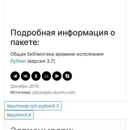
Подробная информация о
пакете:
Общая библиотека времени исполнения
Python
(версия 3.7)
Декабрь 2018
Источник:
packages.ubuntu.com
Навигация
libpythonqt-
libpythonqt-qt5-python2-3
qt5-
libpython3.6
по
libpython3.6
python2-
3
записям