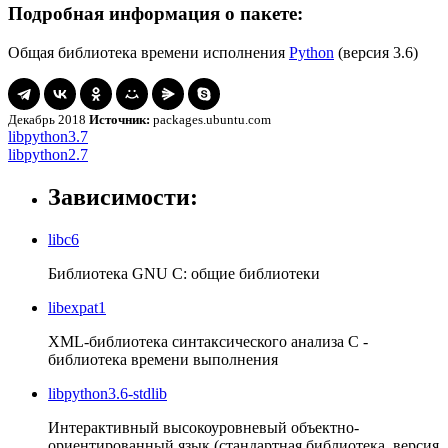
Подробная информация о пакете:
Общая библиотека времени исполнения
Python
(версия 3.6)
Декабрь 2018
Источник:
packages.ubuntu.com
Навигация
libpython3.7
libpython3.7
libpython2.7
libpython2.7
по
записям
Зависимости:
libc6
Библиотека GNU C: общие библиотеки
libexpat1
XML-библиотека синтаксического анализа C -
библиотека времени выполнения
libpython3.6-stdlib
Интерактивный высокоуровневый объектно-
ориентированный язык (стандартная библиотека, версия