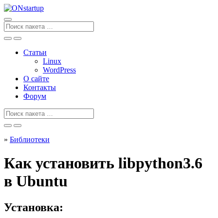
Перейти
к
содержанию
Поиск
для
Статьи
Linux
WordPress
О сайте
Контакты
Форум
Поиск
для
»
Библиотеки
Как установить libpython3.6
в Ubuntu
Установка: