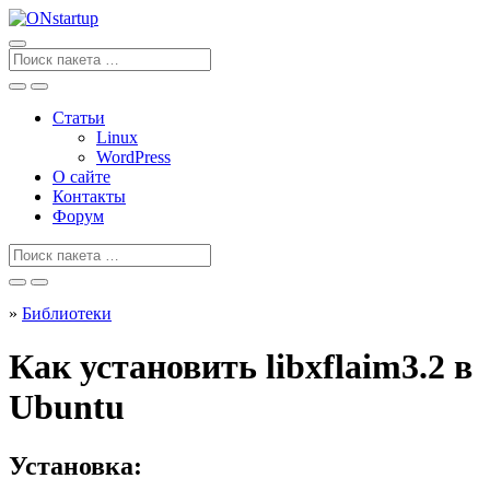
Перейти
к
содержанию
Поиск
для
Статьи
Linux
WordPress
О сайте
Контакты
Форум
Поиск
для
»
Библиотеки
Как установить libxflaim3.2 в
Ubuntu
Установка: