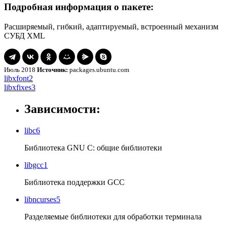
Подробная информация о пакете:
Расширяемый, гибкий, адаптируемый, встроенный механизм
СУБД XML
Июль 2018
Источник:
packages.ubuntu.com
Навигация
libxfont2
libxfont2
libxfixes3
libxfixes3
по
записям
Зависимости:
libc6
Библиотека GNU C: общие библиотеки
libgcc1
Библиотека поддержки GCC
libncurses5
Разделяемые библиотеки для обработки терминала