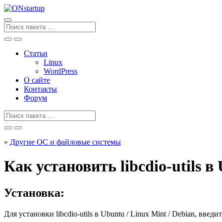
Перейти
к
содержанию
Поиск
для
Статьи
Linux
WordPress
О сайте
Контакты
Форум
Поиск
для
»
Другие ОС и файловые системы
Как установить libcdio-utils в
Установка:
Для установки
libcdio-utils
в Ubuntu / Linux Mint / Debian, введи