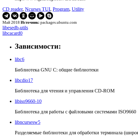
CD reader
,
Ncurses TUI
,
Program
,
Utility
Май 2018
Источник:
packages.ubuntu.com
Навигация
libesedb-
libesedb-utils
utils
libcacard0
libcacard0
по
записям
Зависимости:
libc6
Библиотека GNU C: общие библиотеки
libcdio17
Библиотека для чтения и управления CD-ROM
libiso9660-10
Библиотека для работы с файловыми системами ISO9660
libncursesw5
Разделяемые библиотеки для обработки терминала (широ