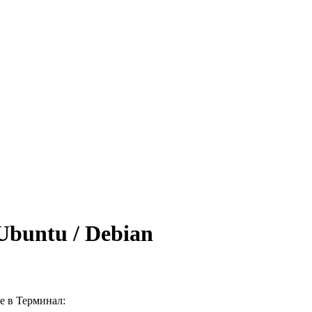
 Ubuntu / Debian
те в
Терминал
: