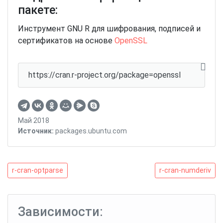
пакете:
Инструмент GNU R для шифрования, подписей и
сертификатов на основе
OpenSSL
https://cran.r-project.org/package=openssl
Май 2018
Источник:
packages.ubuntu.com
Навигация
r-
r-
r-cran-optparse
r-cran-numderiv
cran-
cran-
по
optparse
numderiv
записям
Зависимости: