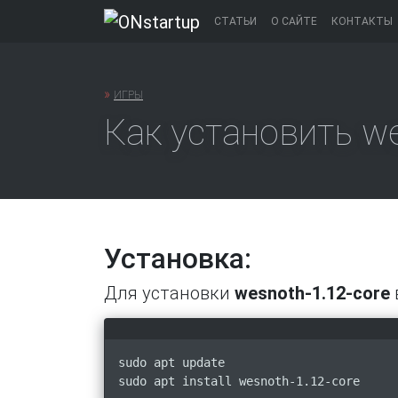
Перейти
СТАТЬИ
О САЙТЕ
КОНТАКТЫ
к
содержанию
»
ИГРЫ
Как установить we
Установка:
Для установки
wesnoth-1.12-core
sudo apt update
sudo apt install wesnoth-1.12-core