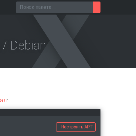
Поиск для
 / Debian
ал
:
Настроить APT