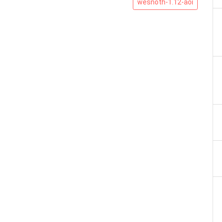
wesnoth-1.12-aoi
1.12-
aoi