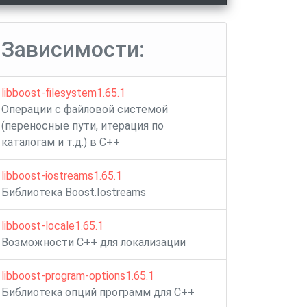
Зависимости:
libboost-filesystem1.65.1
Операции с файловой системой
(переносные пути, итерация по
каталогам и т.д.) в C++
libboost-iostreams1.65.1
Библиотека Boost.Iostreams
libboost-locale1.65.1
Возможности C++ для локализации
libboost-program-options1.65.1
Библиотека опций программ для C++