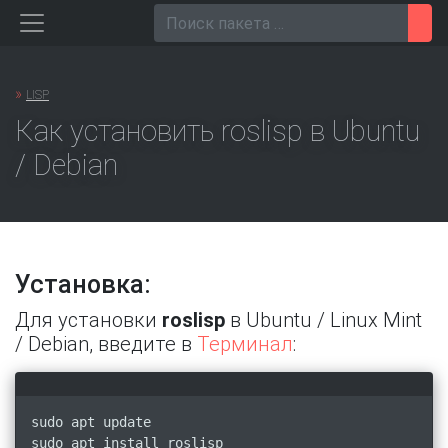
Перейти
Пои
к
содержанию
»
LISP
Как установить roslisp в Ubuntu
/ Debian
Установка:
Для установки
roslisp
в Ubuntu / Linux Mint
/ Debian, введите в
Терминал
:
sudo apt update
sudo apt install roslisp