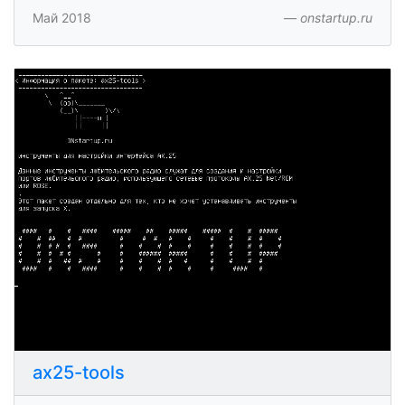
Май 2018
onstartup.ru
ax25-tools