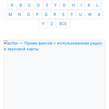
A
B
C
D
E
F
G
H
I
K
L
M
N
O
P
Q
R
S
T
U
W
X
Y
Z
ВСЕ