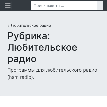
Перейти
Пои
к
содержанию
»
Любительское радио
Рубрика:
Любительское
радио
Программы для любительского радио
(ham radio).