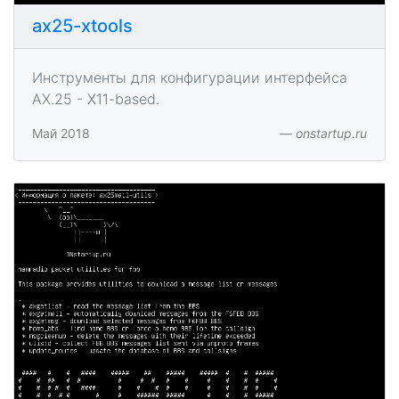
ax25-xtools
Инструменты для конфигурации интерфейса
AX.25 - X11-based.
Май 2018
onstartup.ru