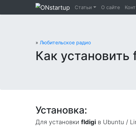
Перейти
Статьи
О сайте
Кон
к
содержанию
»
Любительское радио
Как установить f
Установка:
Для установки
fldigi
в Ubuntu / Li