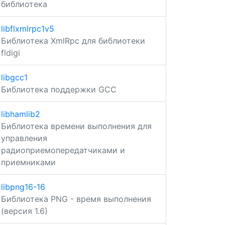
библиотека
libflxmlrpc1v5
Библиотека XmlRpc для библиотеки
fldigi
libgcc1
Библиотека поддержки GCC
libhamlib2
Библиотека времени выполнения для
управления
радиоприемопередатчиками и
приемниками
libpng16-16
Библиотека PNG - время выполнения
(версия 1.6)