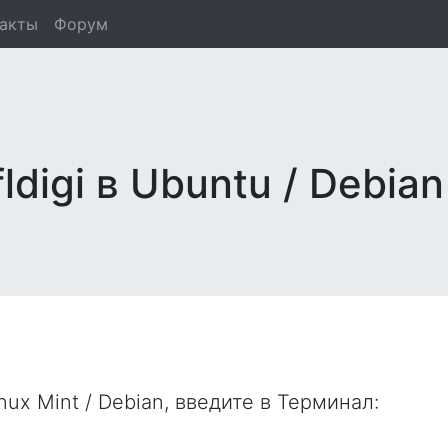
такты
Форум
ldigi в Ubuntu / Debian
nux Mint / Debian, введите в
Терминал
: