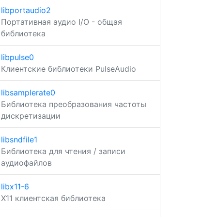
libportaudio2
Портативная аудио I/O - общая
библиотека
libpulse0
Клиентские библиотеки PulseAudio
libsamplerate0
Библиотека преобразования частоты
дискретизации
libsndfile1
Библиотека для чтения / записи
аудиофайлов
libx11-6
X11 клиентская библиотека