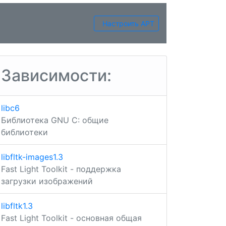
Настроить APT
Зависимости:
libc6
Библиотека GNU C: общие
библиотеки
libfltk-images1.3
Fast Light Toolkit - поддержка
загрузки изображений
libfltk1.3
Fast Light Toolkit - основная общая