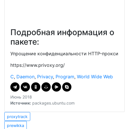
Подробная информация о
пакете:
Упрощение конфиденциальности HTTP-прокси
https://www.privoxy.org/
C
,
Daemon
,
Privacy
,
Program
,
World Wide Web
Июнь 2018
Источник:
packages.ubuntu.com
Навигация
proxytrack
proxytrack
prewikka
по
prewikka