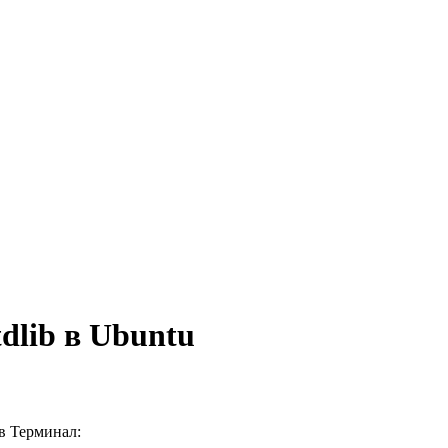
tdlib в Ubuntu
 в
Терминал
: