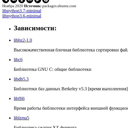
Ноябрь 2020
Источник:
packages.ubuntu.com
Навигация
libpython3.7-
libpython3.7-minimal
minimal
libpython3.6-
libpython3.6-minimal
по
minimal
записям
Зависимости:
libbz2-1.0
Высококачественная блочная библиотека сортировки фай
libc6
Библиотека GNU C: общие библиотеки
libdb5.3
Библиотеки баз данных Berkeley v5.3 [время выполнения]
libffi6
Время работы библиотеки интерфейса внешней функцио
liblzma5
Библиотека сжатия XZ-формата