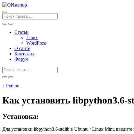
Перейти
к
содержанию
Поиск
для
Статьи
Linux
WordPress
О сайте
Контакты
Форум
Поиск
для
»
Python
Как установить libpython3.6-s
Установка:
Для установки
libpython3.6-stdlib
в Ubuntu / Linux Mint, введите