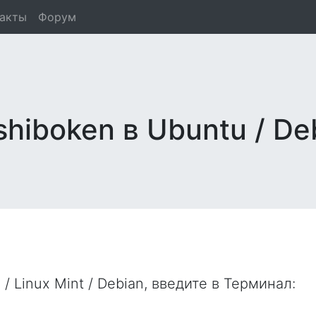
такты
Форум
shiboken в Ubuntu / De
/ Linux Mint / Debian, введите в
Терминал
: