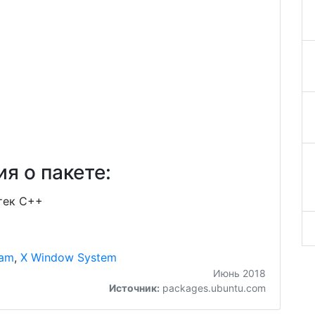
я о пакете:
тек C++
ram
,
X Window System
Июнь 2018
Источник:
packages.ubuntu.com