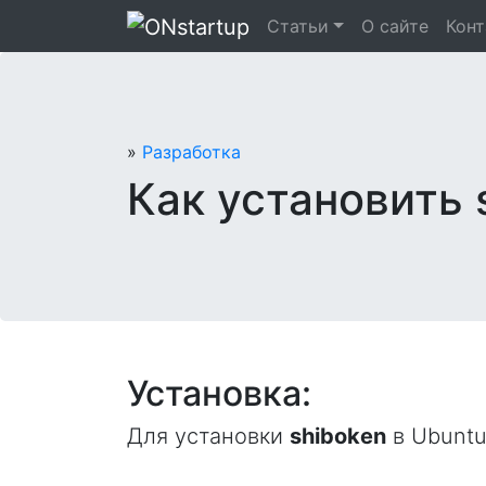
Перейти
Статьи
О сайте
Кон
к
содержанию
»
Разработка
Как установить 
Установка:
Для установки
shiboken
в Ubuntu 