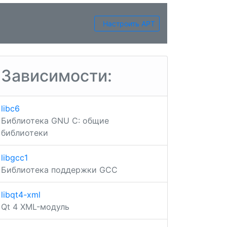
Настроить APT
Зависимости:
libc6
Библиотека GNU C: общие
библиотеки
libgcc1
Библиотека поддержки GCC
libqt4-xml
Qt 4 XML-модуль