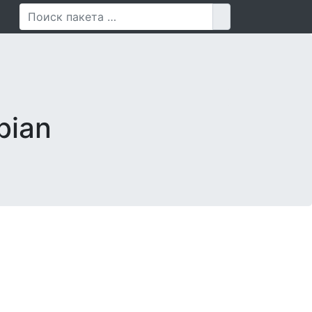
Поиск для
bian