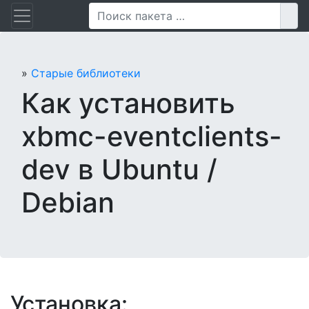
Перейти
Пои
к
содержанию
»
Старые библиотеки
Как установить
xbmc-eventclients-
dev в Ubuntu /
Debian
Установка: