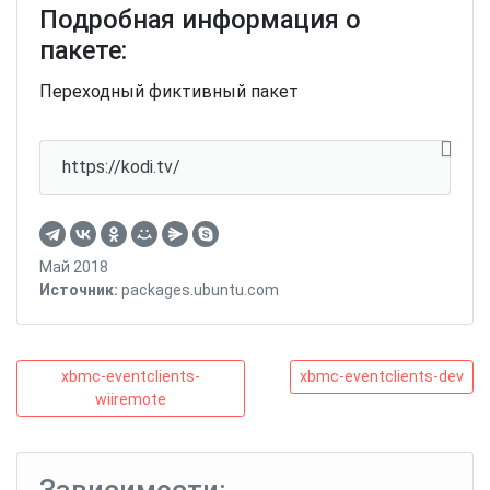
Подробная информация о
пакете:
Переходный фиктивный пакет
https://kodi.tv/
Май 2018
Источник:
packages.ubuntu.com
Навигация
xbmc-
xbmc-
xbmc-eventclients-
xbmc-eventclients-dev
eventclients-
eventclients-
wiiremote
по
wiiremote
dev
записям