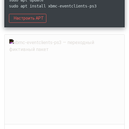
sudo apt update
sudo apt install xbmc-eventclients-ps3
Настроить APT