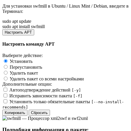
Для установки
swfmill
в Ubuntu / Linux Mint / Debian, введите в
Терминал
:
sudo apt update
sudo apt install swfmill
Настроить APT
Настроить команду APT
Выберите действие:
Установить
Переустановить
Удалить пакет
Удалить пакет со всеми настройками
Дополнительные опции:
Автоподтверждение действий
[-y]
Исправить зависимости пакета
[-f]
Установить только обязательные пакеты
[--no-install-
recommends]
Копировать
Сбросить
Подробная информация о пакете: