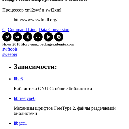
Процессор xml2swf и swf2xml
http://www.swfmill.org/
C
,
Command Line
,
Data Conversion
Июнь 2018
Источник:
packages.ubuntu.com
Навигация
swftools
swftools
sweeper
sweeper
по
записям
Зависимости:
libc6
Библиотека GNU C: общие библиотеки
libfreetype6
Механизм шрифтов FreeType 2, файлы разделяемой
библиотеки
libgcc1