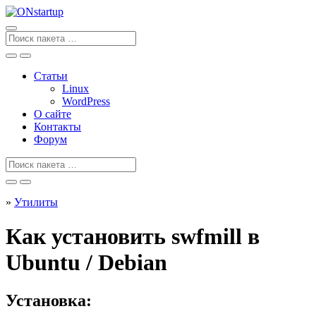
Перейти
к
содержанию
Поиск
для
Статьи
Linux
WordPress
О сайте
Контакты
Форум
Поиск
для
»
Утилиты
Как установить swfmill в
Ubuntu / Debian
Установка: