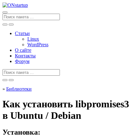
Перейти
к
содержанию
Поиск
для
Статьи
Linux
WordPress
О сайте
Контакты
Форум
Поиск
для
»
Библиотеки
Как установить libpromises3
в Ubuntu / Debian
Установка: