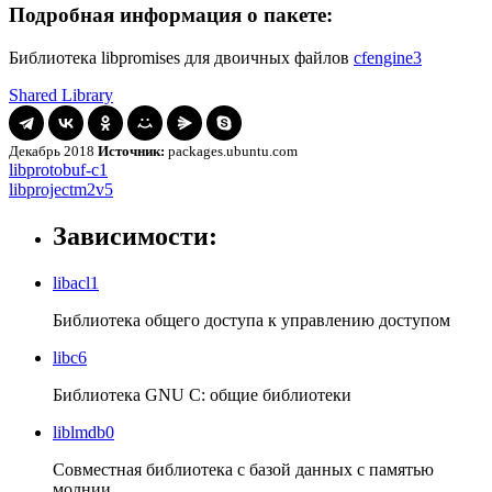
Подробная информация о пакете:
Библиотека libpromises для двоичных файлов
cfengine3
Shared Library
Декабрь 2018
Источник:
packages.ubuntu.com
Навигация
libprotobuf-
libprotobuf-c1
c1
libprojectm2v5
libprojectm2v5
по
записям
Зависимости:
libacl1
Библиотека общего доступа к управлению доступом
libc6
Библиотека GNU C: общие библиотеки
liblmdb0
Совместная библиотека с базой данных с памятью
молнии