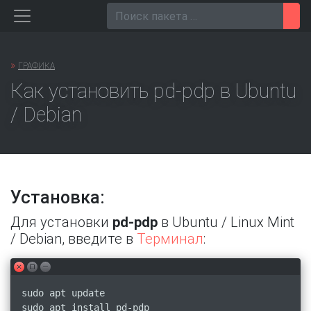
Перейти
Пои
к
содержанию
»
ГРАФИКА
Как установить pd-pdp в Ubuntu
/ Debian
Установка:
Для установки
pd-pdp
в Ubuntu / Linux Mint
/ Debian, введите в
Терминал
:
sudo apt update
sudo apt install pd-pdp