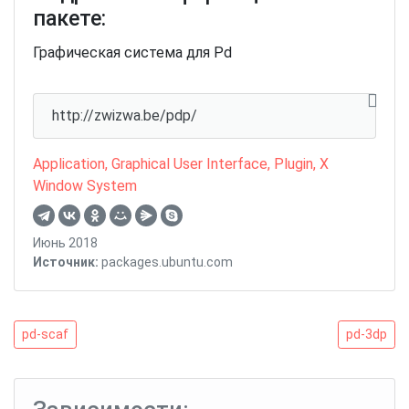
пакете:
Графическая система для Pd
http://zwizwa.be/pdp/
Application
,
Graphical User Interface
,
Plugin
,
X
Window System
Июнь 2018
Источник:
packages.ubuntu.com
Навигация
pd-
pd-
pd-scaf
pd-3dp
scaf
3dp
по
записям