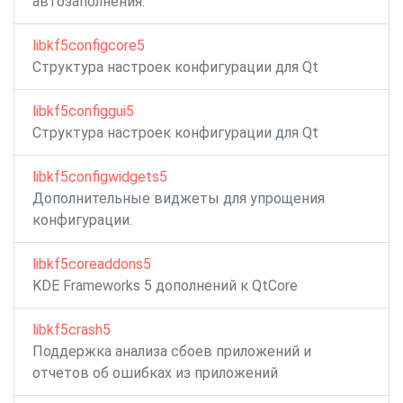
автозаполнения.
libkf5configcore5
Структура настроек конфигурации для Qt
libkf5configgui5
Структура настроек конфигурации для Qt
libkf5configwidgets5
Дополнительные виджеты для упрощения
конфигурации.
libkf5coreaddons5
KDE Frameworks 5 дополнений к QtCore
libkf5crash5
Поддержка анализа сбоев приложений и
отчетов об ошибках из приложений