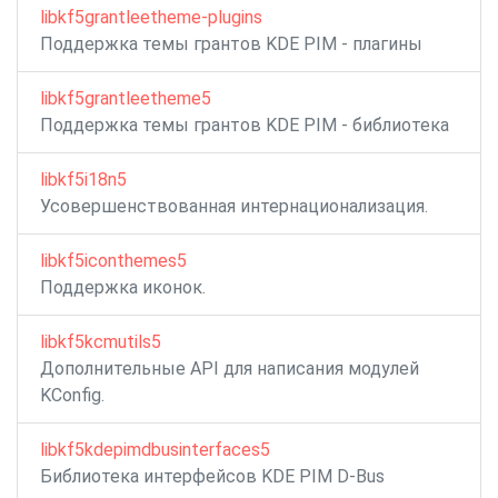
libkf5grantleetheme-plugins
Поддержка темы грантов KDE PIM - плагины
libkf5grantleetheme5
Поддержка темы грантов KDE PIM - библиотека
libkf5i18n5
Усовершенствованная интернационализация.
libkf5iconthemes5
Поддержка иконок.
libkf5kcmutils5
Дополнительные API для написания модулей
KConfig.
libkf5kdepimdbusinterfaces5
Библиотека интерфейсов KDE PIM D-Bus