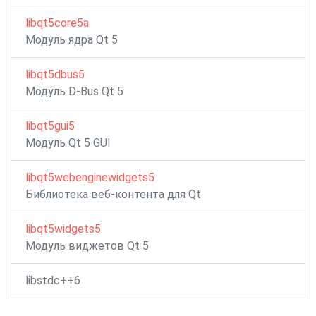
libqt5core5a
Модуль ядра Qt 5
libqt5dbus5
Модуль D-Bus Qt 5
libqt5gui5
Модуль Qt 5 GUI
libqt5webenginewidgets5
Библиотека веб-контента для Qt
libqt5widgets5
Модуль виджетов Qt 5
libstdc++6