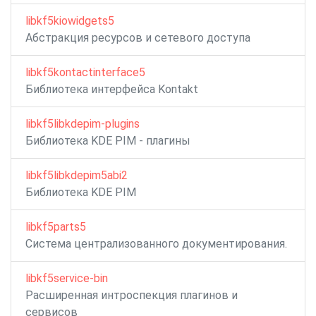
libkf5kiowidgets5
Абстракция ресурсов и сетевого доступа
libkf5kontactinterface5
Библиотека интерфейса Kontakt
libkf5libkdepim-plugins
Библиотека KDE PIM - плагины
libkf5libkdepim5abi2
Библиотека KDE PIM
libkf5parts5
Система централизованного документирования.
libkf5service-bin
Расширенная интроспекция плагинов и
сервисов