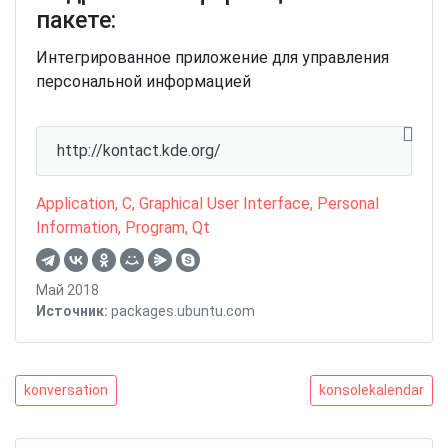
пакете:
Интегрированное приложение для управления
персональной информацией
http://kontact.kde.org/
Application
,
C
,
Graphical User Interface
,
Personal
Information
,
Program
,
Qt
Май 2018
Источник:
packages.ubuntu.com
Навигация
konversation
konsolekalendar
konversation
konsolekalendar
по