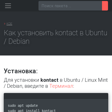
Перейти
Пои
к
содержанию
»
KDE
Как установить kontact в Ubuntu
/ Debian
Установка:
Для установки
kontact
в Ubuntu / Linux Mint
/ Debian, введите в
Терминал
:
sudo apt update
sudo apt install kontact